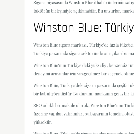
Sigara piyasasında Winston Blue ithal ürünlerinin satı
faktörün birleşimiyle açıklanabilir. Bu unsurlar, marka
Winston Blue: Türkiy
Winston Blue sigara markası, Türkiye'de hızla tüketici 
Türkiye pazarında sigara sektöründe öne çıkan bu marka
Winston Blue'nun Türkiye'deki yükselişi, benzersiz tütün
deneyimi arayanlar için vazgeçilmez bir seçenek olmuş
Winston Blue, Türkiye'deki sigara pazarında çeşitli tü
bir kabul görmüştür. Bu durum, markanın geniş bir kitl
SEO odaklı bir makale olarak, Winston Blue'nun Türkiye
üzerine yapılan yatırımlar, bu başarının temelini olu
yüksektir.
Winston Blue, Türkiye'de sigara içenler arasında giderek