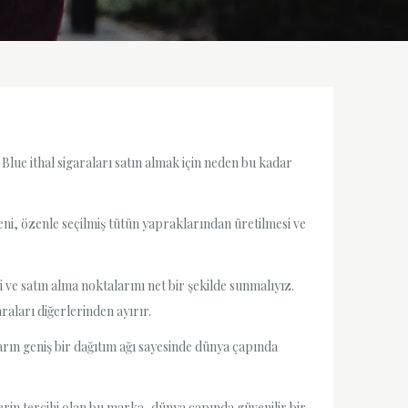
lue ithal sigaraları satın almak için neden bu kadar
deni, özenle seçilmiş tütün yapraklarından üretilmesi ve
 ve satın alma noktalarını net bir şekilde sunmalıyız.
araları diğerlerinden ayırır.
arın geniş bir dağıtım ağı sayesinde dünya çapında
lerin tercihi olan bu marka, dünya çapında güvenilir bir