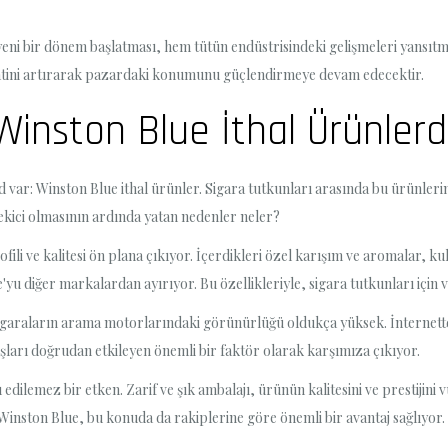
yeni bir dönem başlatması, hem tütün endüstrisindeki gelişmeleri yansıtm
katini artırarak pazardaki konumunu güçlendirmeye devam edecektir.
Winston Blue İthal Ürünler
var: Winston Blue ithal ürünler. Sigara tutkunları arasında bu ürünlerin p
ekici olmasının ardında yatan nedenler neler?
fili ve kalitesi ön plana çıkıyor. İçerdikleri özel karışım ve aromalar, ku
e'yu diğer markalardan ayırıyor. Bu özellikleriyle, sigara tutkunları içi
igaraların arama motorlarındaki görünürlüğü oldukça yüksek. İnternette
ışları doğrudan etkileyen önemli bir faktör olarak karşımıza çıkıyor.
ilemez bir etken. Zarif ve şık ambalajı, ürünün kalitesini ve prestijini v
Winston Blue, bu konuda da rakiplerine göre önemli bir avantaj sağlıyor.