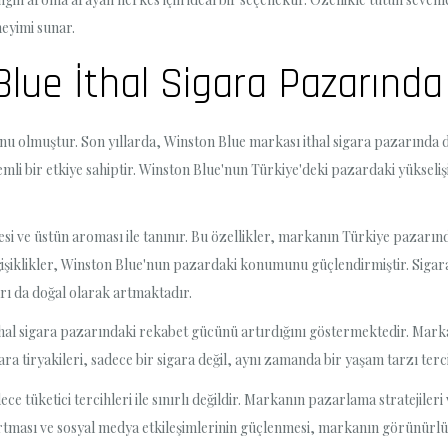
neyimi sunar.
Blue İthal Sigara Pazarınd
nu olmuştur. Son yıllarda, Winston Blue markası ithal sigara pazarında d
emli bir etkiye sahiptir. Winston Blue'nun Türkiye'deki pazardaki yükseli
mesi ve üstün aroması ile tanınır. Bu özellikler, markanın Türkiye pazarı
değişiklikler, Winston Blue'nun pazardaki konumunu güçlendirmiştir. Sigar
rı da doğal olarak artmaktadır.
thal sigara pazarındaki rekabet gücünü artırdığını göstermektedir. Mark
gara tiryakileri, sadece bir sigara değil, aynı zamanda bir yaşam tarzı te
 tüketici tercihleri ile sınırlı değildir. Markanın pazarlama stratejileri
rtması ve sosyal medya etkileşimlerinin güçlenmesi, markanın görünürlüğü