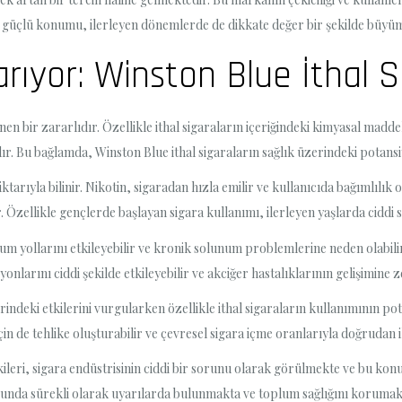
 güçlü konumu, ilerleyen dönemlerde de dikkate değer bir şekilde büyü
rıyor: Winston Blue İthal Si
inen bir zararlıdır. Özellikle ithal sigaraların içeriğindeki kimyasal madde
r. Bu bağlamda, Winston Blue ithal sigaraların sağlık üzerindeki potansi
tarıyla bilinir. Nikotin, sigaradan hızla emilir ve kullanıcıda bağımlılık o
r. Özellikle gençlerde başlayan sigara kullanımı, ilerleyen yaşlarda ciddi s
num yollarını etkileyebilir ve kronik solunum problemlerine neden olabili
nlarını ciddi şekilde etkileyebilir ve akciğer hastalıklarının gelişimine z
indeki etkilerini vurgularken özellikle ithal sigaraların kullanımının pota
in de tehlike oluşturabilir ve çevresel sigara içme oranlarıyla doğrudan ili
etkileri, sigara endüstrisinin ciddi bir sorunu olarak görülmekte ve bu 
unda sürekli olarak uyarılarda bulunmakta ve toplum sağlığını korumak a