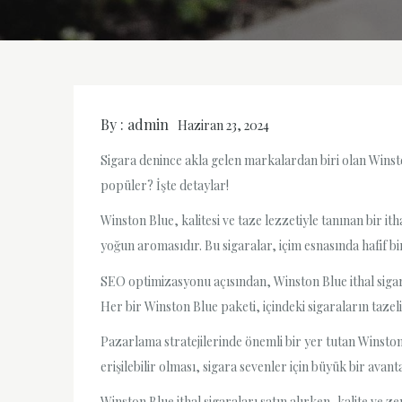
By :
admin
Haziran 23, 2024
Sigara denince akla gelen markalardan biri olan Winsto
popüler? İşte detaylar!
Winston Blue, kalitesi ve taze lezzetiyle tanınan bir i
yoğun aromasıdır. Bu sigaralar, içim esnasında hafif bir
SEO optimizasyonu açısından, Winston Blue ithal sigara 
Her bir Winston Blue paketi, içindeki sigaraların tazeli
Pazarlama stratejilerinde önemli bir yer tutan Winston
erişilebilir olması, sigara sevenler için büyük bir avanta
Winston Blue ithal sigaraları satın alırken, kalite ve 