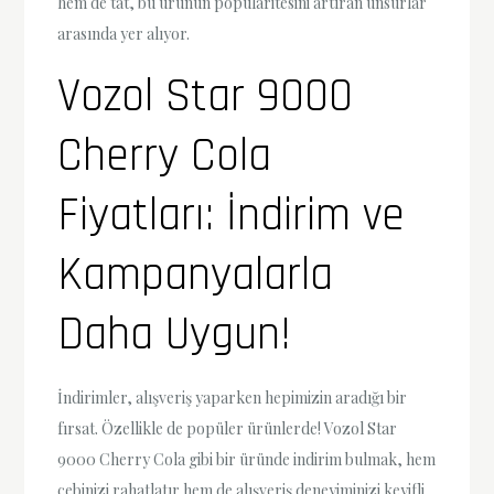
hem de tat, bu ürünün popülaritesini artıran unsurlar
arasında yer alıyor.
Vozol Star 9000
Cherry Cola
Fiyatları: İndirim ve
Kampanyalarla
Daha Uygun!
İndirimler, alışveriş yaparken hepimizin aradığı bir
fırsat. Özellikle de popüler ürünlerde! Vozol Star
9000 Cherry Cola gibi bir üründe indirim bulmak, hem
cebinizi rahatlatır hem de alışveriş deneyiminizi keyifli