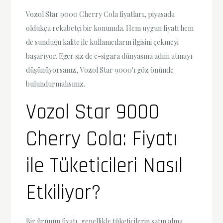
Vozol Star 9000 Cherry Cola fiyatları, piyasada
oldukça rekabetçi bir konumda. Hem uygun fiyatı hem
de sunduğu kalite ile kullanıcıların ilgisini çekmeyi
başarıyor. Eğer siz de e-sigara dünyasına adım atmayı
düşünüyorsanız, Vozol Star 9000'ı göz önünde
bulundurmalısınız.
Vozol Star 9000
Cherry Cola: Fiyatı
ile Tüketicileri Nasıl
Etkiliyor?
Bir ürünün fiyatı, genellikle tüketicilerin satın alma