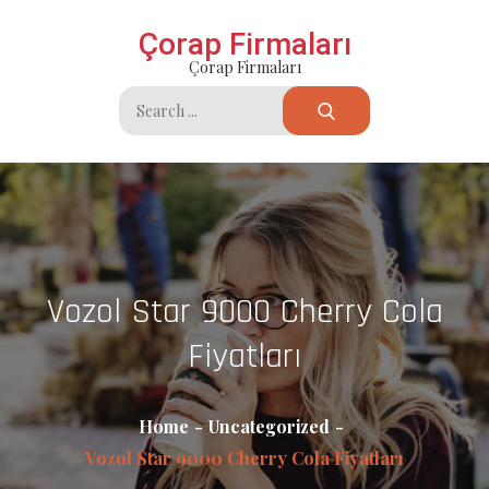
Skip
Çorap Firmaları
to
Çorap Firmaları
content
Search
for:
Vozol Star 9000 Cherry Cola
Fiyatları
Home
Uncategorized
Vozol Star 9000 Cherry Cola Fiyatları