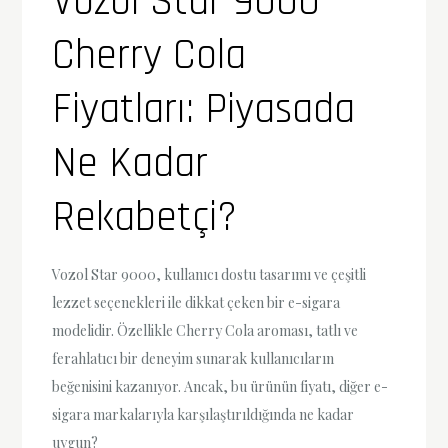
Vozol Star 9000
Cherry Cola
Fiyatları: Piyasada
Ne Kadar
Rekabetçi?
Vozol Star 9000, kullanıcı dostu tasarımı ve çeşitli
lezzet seçenekleri ile dikkat çeken bir e-sigara
modelidir. Özellikle Cherry Cola aroması, tatlı ve
ferahlatıcı bir deneyim sunarak kullanıcıların
beğenisini kazanıyor. Ancak, bu ürünün fiyatı, diğer e-
sigara markalarıyla karşılaştırıldığında ne kadar
uygun?