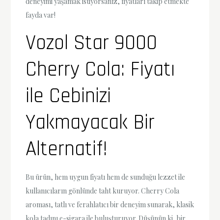
deneyimi yaşamak istiyorsanız, fiyatları takip etmekte
fayda var!
Vozol Star 9000
Cherry Cola: Fiyatı
ile Cebinizi
Yakmayacak Bir
Alternatif!
Bu ürün, hem uygun fiyatı hem de sunduğu lezzet ile
kullanıcıların gönlünde taht kuruyor. Cherry Cola
aroması, tatlı ve ferahlatıcı bir deneyim sunarak, klasik
kola tadını e-sigara ile buluşturuyor. Düşünün ki, bir