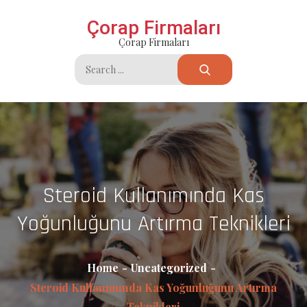
Skip
Çorap Firmaları
to
Çorap Firmaları
content
Search
for:
Steroid Kullanımında Kas
Yoğunluğunu Artırma Teknikleri
Home
Uncategorized
Steroid Kullanımında Kas Yoğunluğunu Artırma
Teknikleri