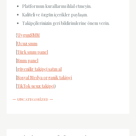
Platformun kurallarını ihlal etmeyin.
Kaliteli ve özgün içerikler paylaşın.
Takipçilerinizin geri bildirimlerine önem verin.
{
UygunSMM
|
Ucuz smm
|
Türk smm panel
|
Smm panel
|
güvenilir takipçi satın al
|
Sosyal Medya organik takipçi
|
TikTok ucuz takipçi
)
UNCATEGORIZED