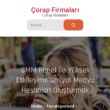
Skip
Çorap Firmaları
to
Çorap Firmaları
content
Search
for:
SMM Panel ile Yüksek
Etkileşimli Sosyal Medya
Hesapları Oluşturmak
Home
Uncategorized