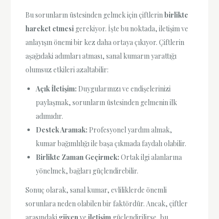
Bu sorunların üstesinden gelmek için çiftlerin
birlikte
hareket etmesi
gerekiyor. İşte bu noktada, iletişim ve
anlayışın önemi bir kez daha ortaya çıkıyor. Çiftlerin
aşağıdaki adımları atması, sanal kumarın yarattığı
olumsuz etkileri azaltabilir:
Açık İletişim:
Duygularınızı ve endişelerinizi
paylaşmak, sorunların üstesinden gelmenin ilk
adımıdır.
Destek Aramak:
Profesyonel yardım almak,
kumar bağımlılığı ile başa çıkmada faydalı olabilir.
Birlikte Zaman Geçirmek:
Ortak ilgi alanlarına
yönelmek, bağları güçlendirebilir.
Sonuç olarak, sanal kumar, evliliklerde önemli
sorunlara neden olabilen bir faktördür. Ancak, çiftler
arasındaki
güven
ve
iletişim
güçlendirilirse, bu