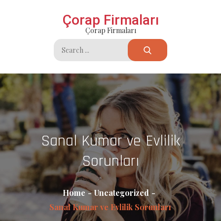
Skip
Çorap Firmaları
to
Çorap Firmaları
content
Search
for:
Sanal Kumar ve Evlilik
Sorunları
Home
Uncategorized
Sanal Kumar ve Evlilik Sorunları