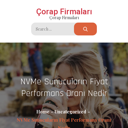
Skip
Çorap Firmaları
to
Çorap Firmaları
content
Search
for:
NVMe Sunucuların Fiyat
Performans Oranı Nedir
Home
Uncategorized
NVMe Sunucuların Fiyat Performans Oranı
Nedir