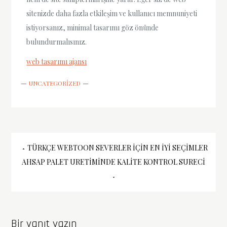
sitenizde daha fazla etkileşim ve kullanıcı memnuniyeti
istiyorsanız, minimal tasarımı göz önünde
bulundurmalısınız.
web tasarımı ajansı
UNCATEGORIZED
Yazı
TÜRKÇE WEBTOON SEVERLER İÇIN EN İYI SEÇIMLER
AHSAP PALET URETIMINDE KALITE KONTROL SURECI
gezinmesi
Bir yanıt yazın