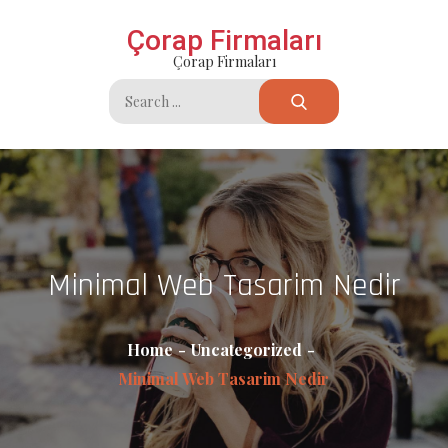
Skip
Çorap Firmaları
to
Çorap Firmaları
content
Search
for:
Minimal Web Tasarim Nedir
Home
Uncategorized
Minimal Web Tasarim Nedir