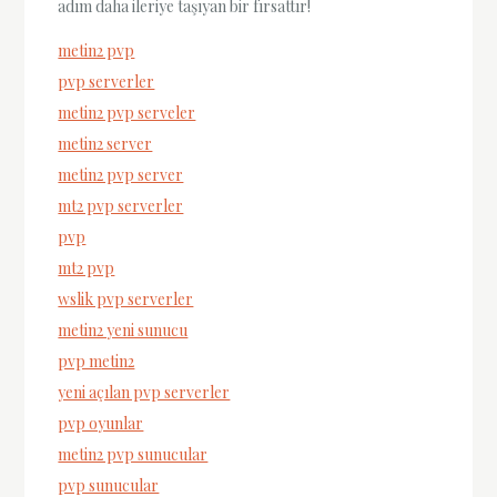
adım daha ileriye taşıyan bir fırsattır!
metin2 pvp
pvp serverler
metin2 pvp serveler
metin2 server
metin2 pvp server
mt2 pvp serverler
pvp
mt2 pvp
wslik pvp serverler
metin2 yeni sunucu
pvp metin2
yeni açılan pvp serverler
pvp oyunlar
metin2 pvp sunucular
pvp sunucular