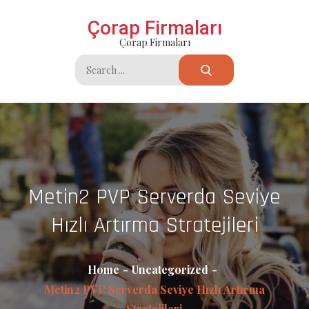
Skip
Çorap Firmaları
to
Çorap Firmaları
content
Search
for:
Metin2 PVP Serverda Seviye
Hızlı Artırma Stratejileri
Home
Uncategorized
Metin2 PVP Serverda Seviye Hızlı Artırma
Stratejileri