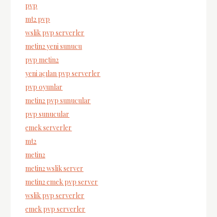
pvp
mt2 pvp
wslik pvp serverler
metin2 yeni sunucu
pvp metin2
yeni açılan pvp serverler
pvp oyunlar
metin2 pvp sunucular
pvp sunucular
emek serverler
mt2
metin2
metin2 wslik server
metin2 emek pvp server
wslik pvp serverler
emek pvp serverler