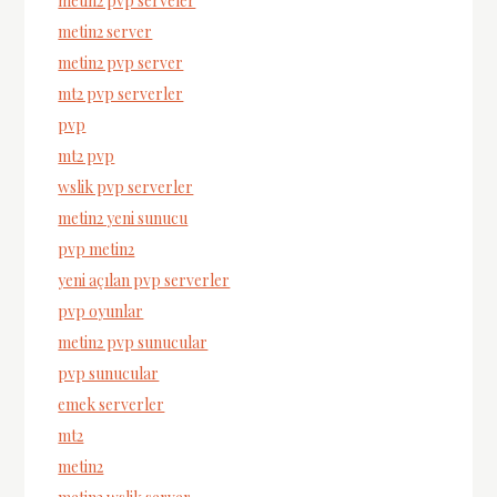
metin2 pvp serveler
metin2 server
metin2 pvp server
mt2 pvp serverler
pvp
mt2 pvp
wslik pvp serverler
metin2 yeni sunucu
pvp metin2
yeni açılan pvp serverler
pvp oyunlar
metin2 pvp sunucular
pvp sunucular
emek serverler
mt2
metin2