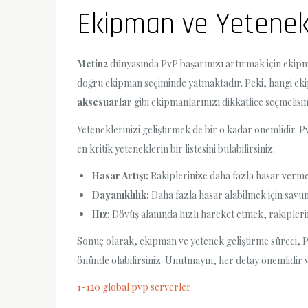
Ekipman ve Yetenek
Metin2
dünyasında PvP başarınızı artırmak için ekipma
doğru ekipman seçiminde yatmaktadır. Peki, hangi eki
aksesuarlar
gibi ekipmanlarınızı dikkatlice seçmelisin
Yeteneklerinizi geliştirmek de bir o kadar önemlidir. PvP
en kritik yeteneklerin bir listesini bulabilirsiniz:
Hasar Artışı:
Rakiplerinize daha fazla hasar vermek 
Dayanıklılık:
Daha fazla hasar alabilmek için savun
Hız:
Dövüş alanında hızlı hareket etmek, rakipleri
Sonuç olarak, ekipman ve yetenek geliştirme süreci, P
önünde olabilirsiniz. Unutmayın, her detay önemlidir ve
1-120 global pvp serverler