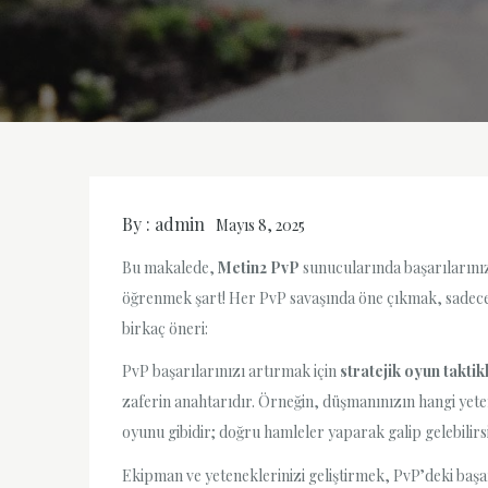
By :
admin
Mayıs 8, 2025
Bu makalede,
Metin2 PvP
sunucularında başarılarınız
öğrenmek şart! Her PvP savaşında öne çıkmak, sadece i
birkaç öneri:
PvP başarılarınızı artırmak için
stratejik oyun taktik
zaferin anahtarıdır. Örneğin, düşmanınızın hangi yete
oyunu gibidir; doğru hamleler yaparak galip gelebilirsi
Ekipman ve yeteneklerinizi geliştirmek, PvP’deki başa