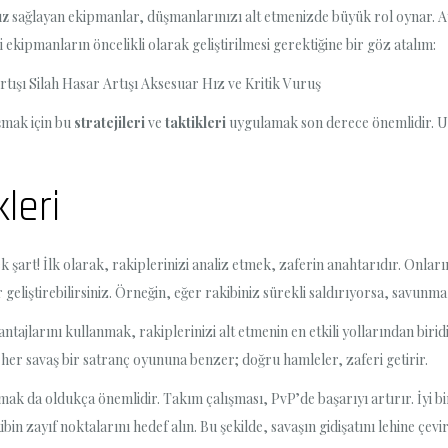
ız
sağlayan ekipmanlar, düşmanlarınızı alt etmenizde büyük rol oynar. Ay
i ekipmanların öncelikli olarak geliştirilmesi gerektiğine bir göz atalım:
şı Silah Hasar Artışı Aksesuar Hız ve Kritik Vuruş
şmak için bu
stratejileri
ve
taktikleri
uygulamak son derece önemlidir. Unu
leri
şart! İlk olarak, rakiplerinizi analiz etmek, zaferin anahtarıdır. Onları
geliştirebilirsiniz. Örneğin, eğer rakibiniz sürekli saldırıyorsa, savunma
vantajlarını kullanmak, rakiplerinizi alt etmenin en etkili yollarından bir
her savaş bir satranç oyununa benzer; doğru hamleler, zaferi getirir.
mak da oldukça önemlidir. Takım çalışması, PvP’de başarıyı artırır. İyi bir
bin zayıf noktalarını hedef alın. Bu şekilde, savaşın gidişatını lehine çevir