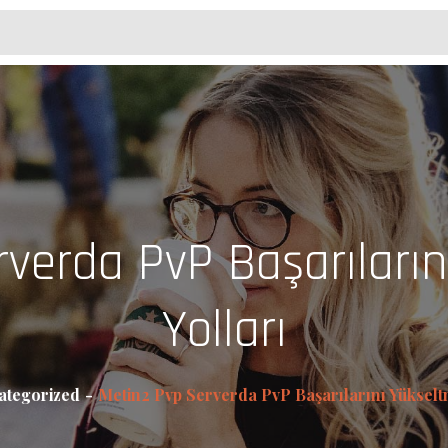
verda PvP Başarıları
Yolları
ategorized
Metin2 Pvp Serverda PvP Başarılarını Yükselt