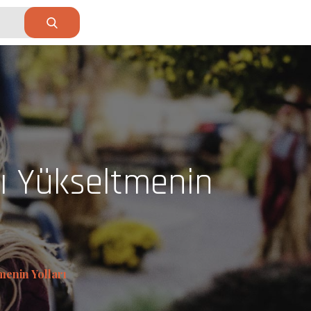
nı Yükseltmenin
menin Yolları