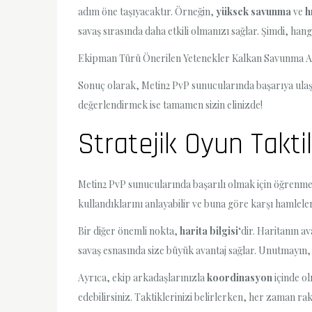
adım öne taşıyacaktır. Örneğin,
yüksek savunma
ve
h
savaş sırasında daha etkili olmanızı sağlar. Şimdi, hang
Ekipman Türü Önerilen Yetenekler Kalkan Savunma Artı
Sonuç olarak, Metin2 PvP sunucularında başarıya ula
değerlendirmek ise tamamen sizin elinizde!
Stratejik Oyun Taktik
Metin2 PvP sunucularında başarılı olmak için öğrenmek 
kullandıklarını anlayabilir ve buna göre karşı hamleler 
Bir diğer önemli nokta,
harita bilgisi
‘dir. Haritanın a
savaş esnasında size büyük avantaj sağlar. Unutmayın, 
Ayrıca, ekip arkadaşlarınızla
koordinasyon
içinde ol
edebilirsiniz. Taktiklerinizi belirlerken, her zaman raki