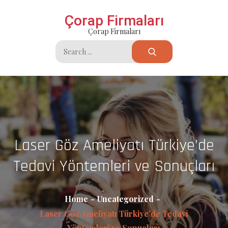
Skip
Çorap Firmaları
to
Çorap Firmaları
content
Search
for:
Laser Göz Ameliyatı Türkiye’de
Tedavi Yöntemleri ve Sonuçları
Home
Uncategorized
Laser Göz Ameliyatı Türkiye’de Tedavi
Yöntemleri ve Sonuçları