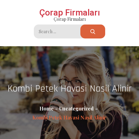
Skip
Çorap Firmaları
to
Çorap Firmaları
content
Search
for:
Kombi Petek Havasi Nasil Alinir
Home
Uncategorized
Kombi Petek Havasi Nasil Alinir