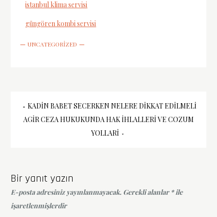
istanbul klima servisi
güngören kombi servisi
UNCATEGORIZED
Yazı
KADIN BABET SECERKEN NELERE DIKKAT EDILMELI
AGIR CEZA HUKUKUNDA HAK İHLALLERI VE COZUM
gezinmesi
YOLLARI
Bir yanıt yazın
E-posta adresiniz yayınlanmayacak.
Gerekli alanlar
*
ile
işaretlenmişlerdir