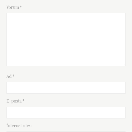
Yorum
*
Ad
*
E-posta
*
İnternet sitesi