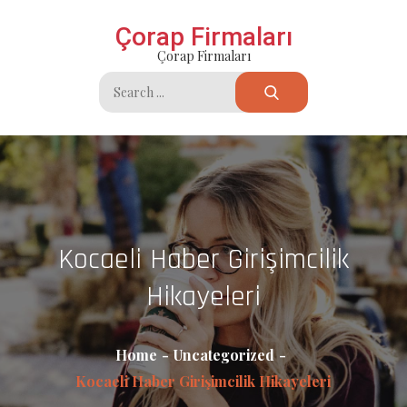
Skip
Çorap Firmaları
to
Çorap Firmaları
content
Search
for:
Kocaeli Haber Girişimcilik
Hikayeleri
Home
Uncategorized
Kocaeli Haber Girişimcilik Hikayeleri