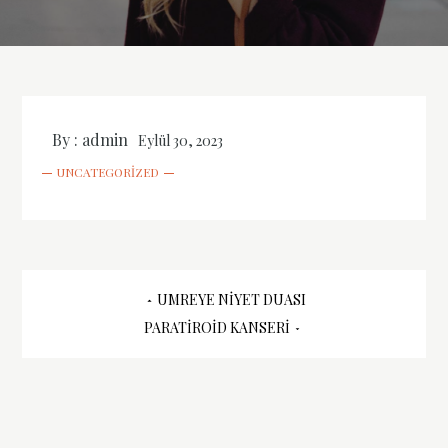
By :
admin
Eylül 30, 2023
UNCATEGORIZED
Yazı
UMREYE NIYET DUASI
PARATIROID KANSERI
gezinmesi