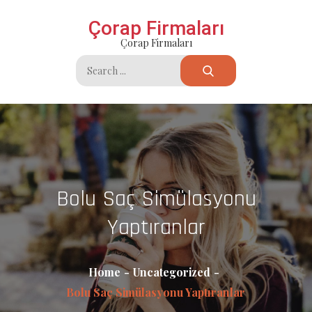
Skip
Çorap Firmaları
to
Çorap Firmaları
content
Search
for:
Bolu Saç Simülasyonu
Yaptıranlar
Home
Uncategorized
Bolu Saç Simülasyonu Yaptıranlar