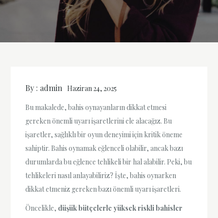
By :
admin
Haziran 24, 2025
Bu makalede, bahis oynayanların dikkat etmesi
gereken önemli uyarı işaretlerini ele alacağız. Bu
işaretler, sağlıklı bir oyun deneyimi için kritik öneme
sahiptir. Bahis oynamak eğlenceli olabilir, ancak bazı
durumlarda bu eğlence tehlikeli bir hal alabilir. Peki, bu
tehlikeleri nasıl anlayabiliriz? İşte, bahis oynarken
dikkat etmeniz gereken bazı önemli uyarı işaretleri.
Öncelikle,
düşük bütçelerle yüksek riskli bahisler