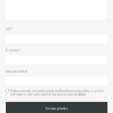
Ad
*
E-posta
*
İnternet sitesi
Daha sonraki yorumlarımda kullanılması için adım, e-posta
adresim ve site adresim bu tarayıcıya kaydedilsin.