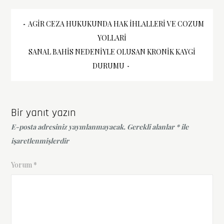
Yazı
AGIR CEZA HUKUKUNDA HAK İHLALLERI VE COZUM
YOLLARI
gezinmesi
SANAL BAHIS NEDENIYLE OLUSAN KRONIK KAYGI
DURUMU
Bir yanıt yazın
E-posta adresiniz yayınlanmayacak.
Gerekli alanlar
*
ile
işaretlenmişlerdir
Yorum
*