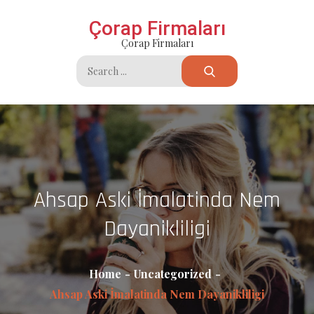
Skip
Çorap Firmaları
to
Çorap Firmaları
content
Search
for:
Ahsap Aski İmalatinda Nem
Dayanikliligi
Home
Uncategorized
Ahsap Aski İmalatinda Nem Dayanikliligi