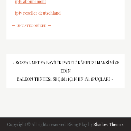
iptv abonnement
iptv reseller deutschland
UNCATEGORIZED
Yazı
SOSYAL MEDYA BAYILIK PANELI KÂRINIZI MAKSIMIZE
EDIN
gezinmesi
BALKON TENTESI SEÇIMI İÇIN EN İYI İPUÇLARI
Copyright © All rights reserved. Rising Blog by
Shadow Themes
.