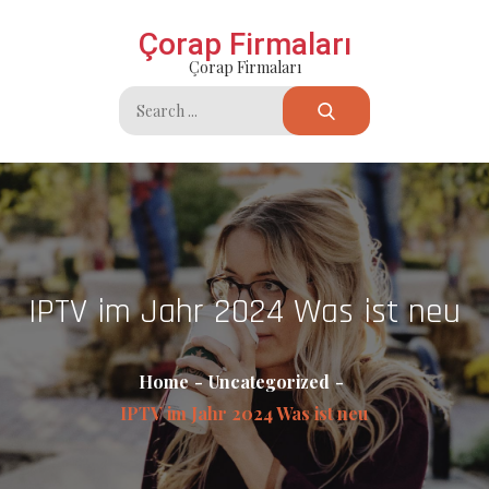
Skip
Çorap Firmaları
to
Çorap Firmaları
content
Search
for:
IPTV im Jahr 2024 Was ist neu
Home
Uncategorized
IPTV im Jahr 2024 Was ist neu