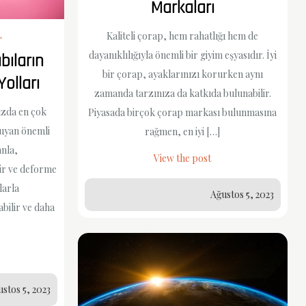
Markaları
Kaliteli çorap, hem rahatlığı hem de
dayanıklılığıyla önemli bir giyim eşyasıdır. İyi
bıların
bir çorap, ayaklarınızı korurken aynı
olları
zamanda tarzınıza da katkıda bulunabilir.
ızda en çok
Piyasada birçok çorap markası bulunmasına
ruyan önemli
rağmen, en iyi […]
anla,
View the post
ir ve deforme
larla
Ağustos 5, 2023
bilir ve daha
stos 5, 2023