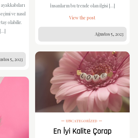
 ayakkabıları
İnsanların bu trende olan ilgisi […]
eçimi ve nasıl
View the post
etay olabilir.
[…]
Ağustos 5, 2023
stos 5, 2023
UNCATEGORIZED
En İyi Kalite Çorap