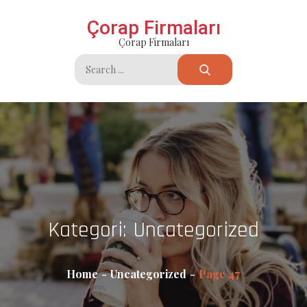
Skip
Çorap Firmaları
to
Çorap Firmaları
content
Search
for:
Kategori:
Uncategorized
Home
Uncategorized
Page 47