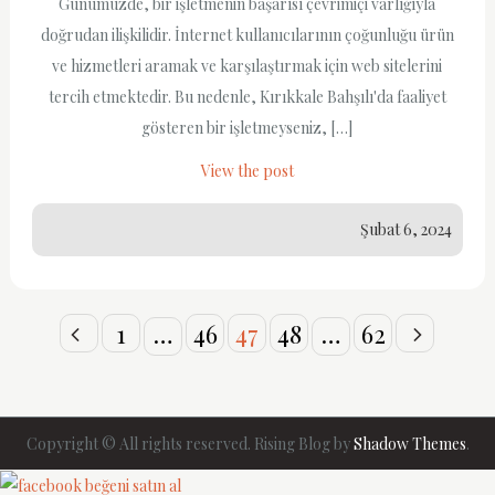
Günümüzde, bir işletmenin başarısı çevrimiçi varlığıyla
doğrudan ilişkilidir. İnternet kullanıcılarının çoğunluğu ürün
ve hizmetleri aramak ve karşılaştırmak için web sitelerini
tercih etmektedir. Bu nedenle, Kırıkkale Bahşılı'da faaliyet
gösteren bir işletmeyseniz, […]
View the post
Şubat 6, 2024
Yazı
1
…
46
47
48
…
62
sayfalaması
Copyright © All rights reserved. Rising Blog by
Shadow Themes
.